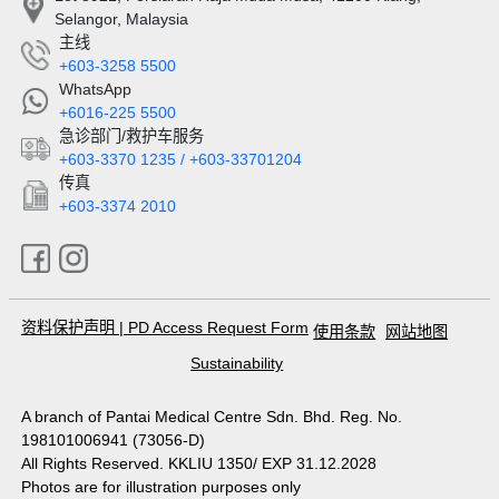
Selangor, Malaysia
主线
+603-3258 5500
WhatsApp
+6016-225 5500
急诊部门/救护车服务
+603-3370 1235 / +603-33701204
传真
+603-3374 2010
资料保护声明
|
PD Access Request Form
使用条款
网站地图
Sustainability
A branch of Pantai Medical Centre Sdn. Bhd. Reg. No.
198101006941 (73056-D)
All Rights Reserved. KKLIU 1350/ EXP 31.12.2028
Photos are for illustration purposes only