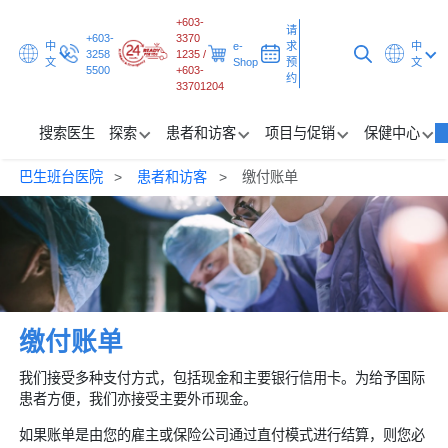
+603-
请
+603-
3370
中
e-
求
中
3258
1235 /
文
Shop
预
文
5500
+603-
约
33701204
搜索医生
探索
患者和访客
项目与促销
保健中心
巴生班台医院
患者和访客
缴付账单
搜索医生
探索
患者和访客
项目与促销
缴付账单
保健中心
我们接受多种支付方式，包括现金和主要银行信用卡。为给予国际
患者方便，我们亦接受主要外币现金。
请求预约
如果账单是由您的雇主或保险公司通过直付模式进行结算，则您必