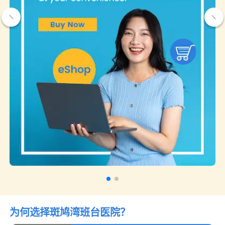
为何选择
斑鸠湾班台医院
？