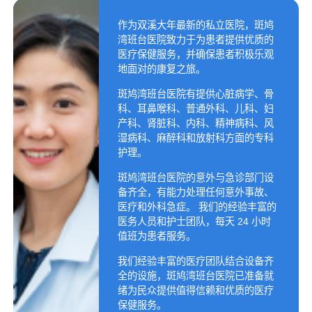
作为双溪大年最新的私立医院，斑鸠
湾班台医院致力于为患者提供优质的
医疗保健服务，并确保患者积极乐观
地面对的康复之旅。
斑鸠湾班台医院有提供心脏病学、骨
科、耳鼻喉科、普通外科、儿科、妇
产科、肾脏科、内科、精神病科、风
湿病科、麻醉科和放射科方面的专科
护理。
斑鸠湾班台医院的意外与急诊部门设
备齐全，有能力处理任何意外事故、
医疗和外科急症。 我们的经验丰富的
医务人员和护士团队，每天 24 小时
值班为患者服务。
我们经验丰富的医疗团队结合设备齐
全的设施，斑鸠湾班台医院已准备就
绪为民众提供值得信赖和优质的医疗
保健服务。