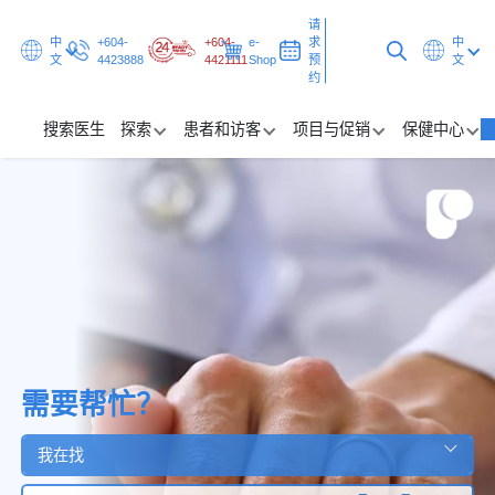
请
中
+604-
+604-
e-
求
中
文
4423888
4421111
Shop
预
文
约
搜索医生
探索
患者和访客
项目与促销
保健中心
搜索医生
探索
患者和访客
项目与促销
保健中心
需要帮忙？
我在找
请求预约