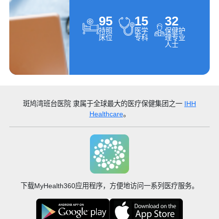
95
15
32
持照
医学
保健护
床位
专科
理专业
人士
斑鸠湾班台医院
隶属于全球最大的医疗保健集团之一
IHH
Healthcare
。
下载MyHealth360应用程序，方便地访问一系列医疗服务。