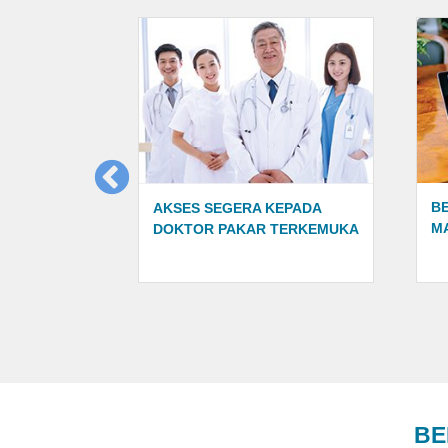
B
TERUS KE
AKSES SEGERA KEPADA
M
MAH ANDA
DOKTOR PAKAR TERKEMUKA
E-
BE