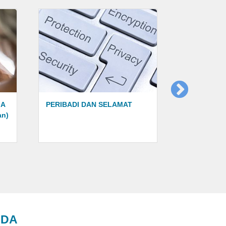
MA
PERIBADI DAN SELAMAT
PENDAFTA
an)
NDA