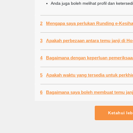
Anda juga boleh melihat profil dan ketersed
2
Mengapa saya perlukan Rundi
3
Apakah
4
5
Apakah waktu yang t
6
Ketahui leb