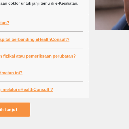
iaan doktor untuk janji temu di e-Kesihatan.
ng e-Kesihatan?
 perbezaan antara temu janji di Hospital berbanding eHealthConsult?
Bagaimana dengan keperluan pemeriksaan fizikal atau pemeriksaan perubatan?
ersedia untuk perkhidmatan ini?
Bagaimana saya boleh membuat temu janji melalui eHealthConsult ?
ih lanjut