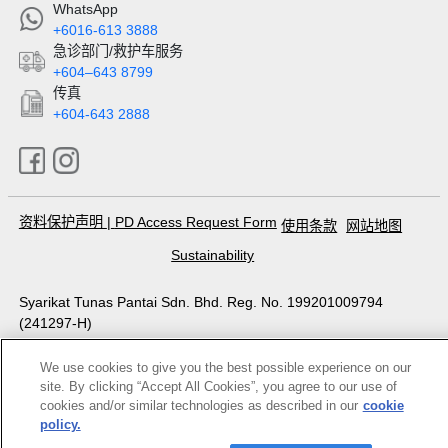
WhatsApp
+6016-613 3888
急诊部门/救护车服务
+604–643 8799
传真
+604-643 2888
资料保护声明
|
PD Access Request Form
使用条款
网站地图
Sustainability
Syarikat Tunas Pantai Sdn. Bhd. Reg. No. 199201009794
(241297-H)
All Rights Reserved. KKLIU 1311/ EXP 31.12.2028
Photos are for illustration purposes only
We use cookies to give you the best possible experience on our
site. By clicking “Accept All Cookies”, you agree to our use of
cookies and/or similar technologies as described in our
cookie
policy.