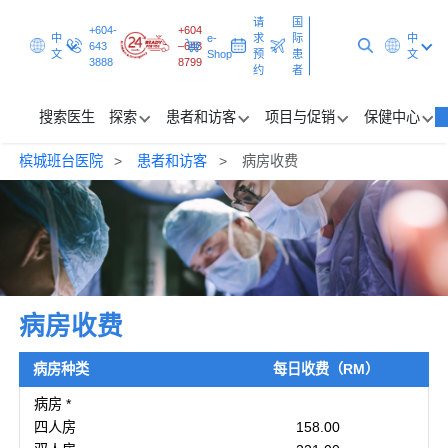
请
国
+604-
+604
中
e-
求
际
中
643
–643
文
Shop
预
患
文
3888
8799
约
者
搜索医生
探索
患者和访客
项目与促销
保健中心
槟城班台医院
患者和访客
病房收费
搜索医生
探索
患者和访客
项目与促销
病房收费
保健中心
病房种类
每日收费（RM）
病房 *
请求预约
国际患者
四人房
158.00