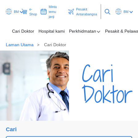
Minta
e-
Pesakit
BM
temu
BM
Shop
Antarabangsa
janji
Cari Doktor
Hospital kami
Perkhidmatan
Pesakit & Pelawa
Laman Utama
Cari Doktor
Hospital kami
Cari
Perkhidmatan
Pesakit & Pelawat
Doktor
Promosi & Rancangan
Hab & Kesihatan
Minta temu janji
Pesakit Antarabangsa
Cari