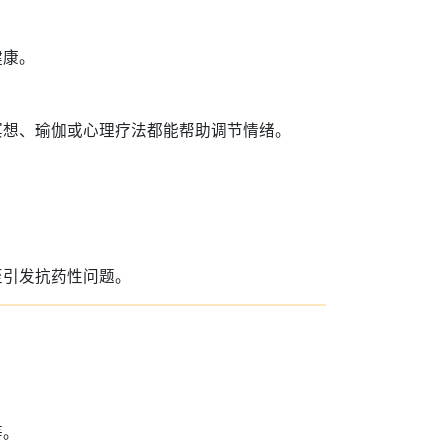
健康。
冥想、瑜伽或心理疗法都能帮助调节情绪。
至引发抗药性问题。
等。