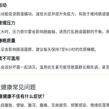
运动
运动能促进肠道蠕动、减低炎症并提升免疫力，有助于维持肠道
管理压力
过大时，压力荷尔蒙会影响肠脑轴，进而打乱肠道菌群的平衡。
睡眠质量
不足会影响肠道菌群，建议每天保持7至9小时的优质睡眠。
素不可滥用
素会连好坏菌一起消灭。滥用抗生素可能导致菌群长期失调，甚
道健康常见问题
 肠道健康不佳有什么症状？
包括腹胀、便秘、腹泻、腹痛、无故疲劳、频繁感染、情绪低落