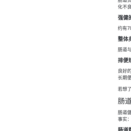
肠道
化不
强健
约有
整体
肠道
排便
良好
长期
若想
肠
肠道
事实
肠道