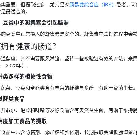
确实重要，但摄取过多，尤其是对
肠易激综合症（IBS）
患者，可
才是最适合的。
：豆类中的凝集素会引起肠漏
熟的豆类中正常摄入的凝集素是安全的。凝集素在烹饪过程中会
何拥有健康的肠道？
肠道健康，并不需要跟风潮流。坚持一些被验证有效的方法，来
，2023年）。
种类多样的植物性食物
、蔬菜、豆类和全谷类含有丰富的纤维与多酚，有助于益菌生长
发酵类食品
、开菲尔、泡菜和味噌等发酵食品含有天然益生菌，有助于维持
高度加工食品的摄取
工食品中常含防腐剂、添加糖和乳化剂，长期摄取会降低肠道菌