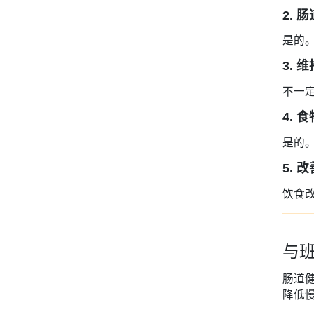
2.
是的
3.
不一
4.
是的
5.
饮食
与
肠道
降低