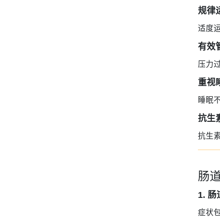
规律
适度
有效
压力
重视
睡眠
抗生
抗生
肠
1.
症状