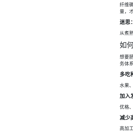
纤维
量，
迷思
从煮
如
想要
务体系
多吃
水果
加入
优格
减少
高加