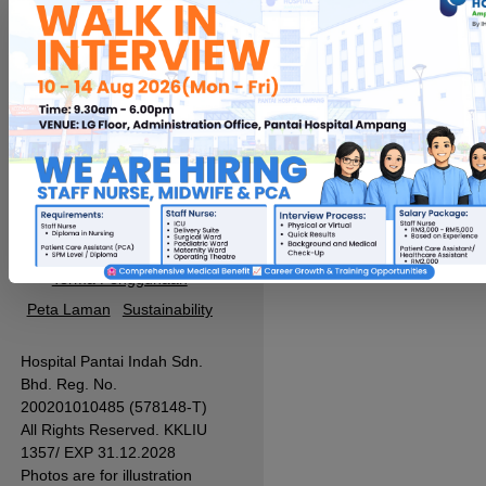
Jabatan Kecemasan/ Perkhidmatan
Ambulans
+603-4289 2990
Faks
+603-4289 2829
Notis Perlindungan Data
|
PD Access Request Form
Terma Penggunaan
Peta Laman
Sustainability
Hospital Pantai Indah Sdn.
Bhd. Reg. No.
200201010485 (578148-T)
All Rights Reserved. KKLIU
1357/ EXP 31.12.2028
Photos are for illustration