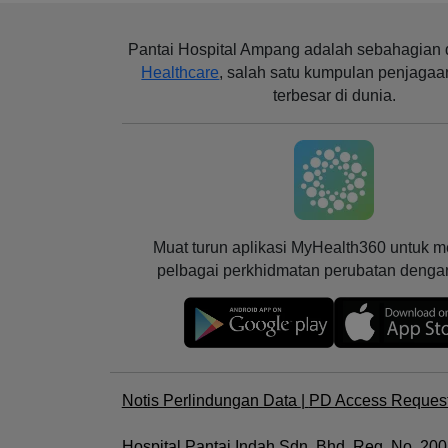
Pantai Hospital Ampang
adalah sebahagian 
Healthcare
, salah satu kumpulan penjagaa
terbesar di dunia.
Muat turun aplikasi MyHealth360 untuk 
pelbagai perkhidmatan perubatan deng
Notis Perlindungan Data
|
PD Access Reques
Hospital Pantai Indah Sdn. Bhd. Reg. No. 2