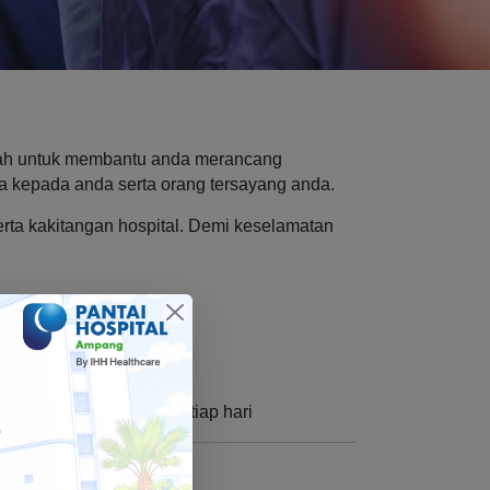
bawah untuk membantu anda merancang
a kepada anda serta orang tersayang anda.
rta kakitangan hospital. Demi keselamatan
 6 petang – 9 malam setiap hari