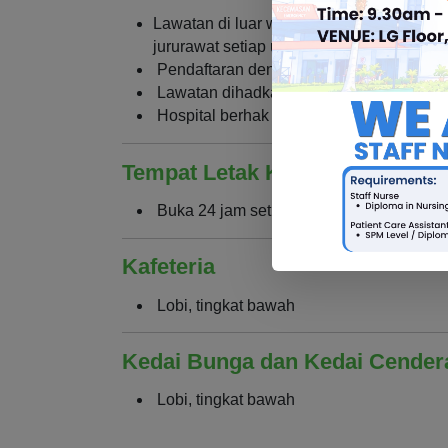
Lawatan di luar waktu yang dibenarkan t
jururawat setiap unit/wad
Pendaftaran dengan pegawai keselamata
Lawatan dihadkan selama maksimum 20 
Hospital berhak untuk tidak membenarka
Tempat Letak Kereta
Buka 24 jam setiap hari
Kafeteria
Lobi, tingkat bawah
Kedai Bunga dan Kedai Cender
Lobi, tingkat bawah