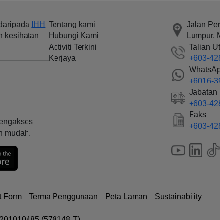
daripada
IHH
Tentang kami
Jalan Pe
n kesihatan
Hubungi Kami
Lumpur, 
Activiti Terkini
Talian U
Kerjaya
+603-42
WhatsA
+6016-3
Jabatan
+603-42
Faks
mengakses
+603-42
an mudah.
t Form
Terma Penggunaan
Peta Laman
Sustainability
00201010485 (578148-T)