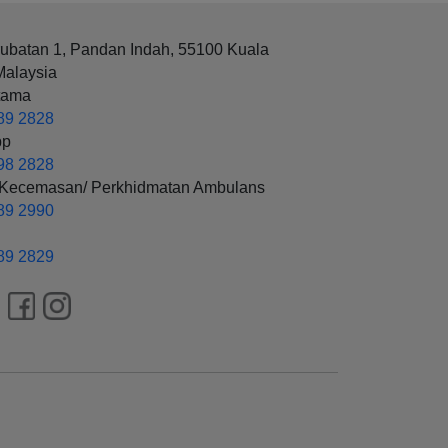
rubatan 1, Pandan Indah, 55100 Kuala
Malaysia
tama
89 2828
pp
98 2828
 Kecemasan/ Perkhidmatan Ambulans
89 2990
89 2829