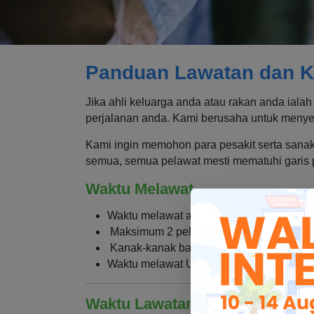
Panduan Lawatan dan 
Jika ahli keluarga anda atau rakan anda ial
perjalanan anda. Kami berusaha untuk menyed
Kami ingin memohon para pesakit serta sanak
semua, semua pelawat mesti mematuhi garis 
Waktu Melawat
Waktu melawat am: 8 pagi – 9 petang
Maksimum 2 pelawat dibenarkan pada sa
Kanak-kanak bawah usia 12 tahun tidak 
Waktu melawat Unit Rawatan Rapi (ICU) d
Waktu Lawatan Di Luar Waktu 