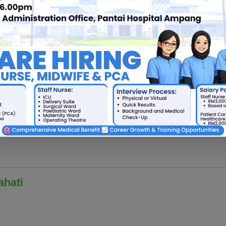
idak digalakkan, tetapi boleh dibenarkan bergantung pada kea
n bertugas diwajibkan
minit sahaja
n lawatan
ahati