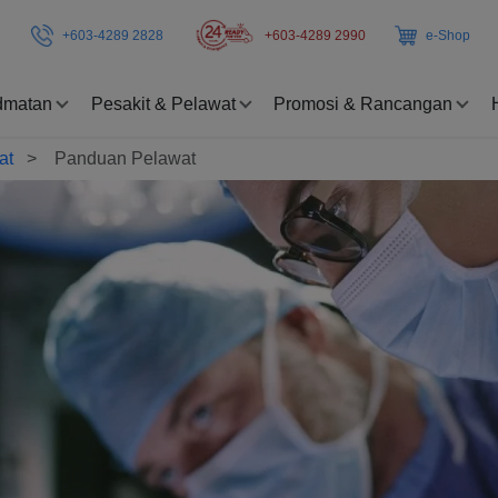
+603-4289 2828
+603-4289 2990
e-Shop
dmatan
Pesakit & Pelawat
Promosi & Rancangan
wat
Panduan Pelawat