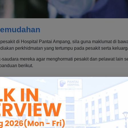
Kemudahan
ah pesakit di Hospital Pantai Ampang, sila guna maklumat di 
iakan perkhidmatan yang tertumpu pada pesakit serta keluarg
-saudara mereka agar menghormati pesakit dan pelawat lain se
panduan berikut.
tu-satu masa
digalakkan untuk datang melawat
an Unit Rawatan Separa Rapi (HDU): 11 pagi ke - 2 petang dan
Dibenarkan