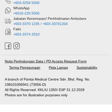
+603-3258 5500
WhatsApp
+6016-225 5500
Jabatan Kecemasan/ Perkhidmatan Ambulans
+603-3370 1235 / +603-33701204
Faks
+603-3374 2010
Notis Perlindungan Data
|
PD Access Request Form
Terma Penggunaan
Peta Laman
Sustainability
A branch of Pantai Medical Centre Sdn. Bhd. Reg. No.
198101006941 (73056-D)
All Rights Reserved. KKLIU 1350/ EXP 31.12.2028
Photos are for illustration purposes only