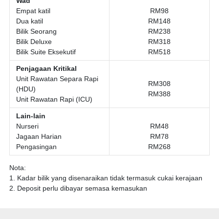
Wad
Empat katil
RM98
Dua katil
RM148
Bilik Seorang
RM238
Bilik Deluxe
RM318
Bilik Suite Eksekutif
RM518
Penjagaan Kritikal
Unit Rawatan Separa Rapi
RM308
(HDU)
RM388
Unit Rawatan Rapi (ICU)
Lain-lain
Nurseri
RM48
Jagaan Harian
RM78
Pengasingan
RM268
Nota:
1. Kadar bilik yang disenaraikan tidak termasuk cukai kerajaan
2. Deposit perlu dibayar semasa kemasukan