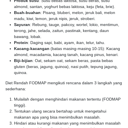
Produk susu
: Susu bebas laktosa, susu beras, susu
almond, santan, yoghurt bebas laktosa, keju (feta, brie).
Buah-buahan
: Pisang, bluberi, melon, jeruk bali, melon
madu, kiwi, lemon, jeruk nipis, jeruk, stroberi.
Sayuran
: Rebung, tauge, pakcoy, wortel, lokio, mentimun,
terong, jahe, selada, zaitun, pastinak, kentang, daun
bawang, lobak.
Protein
: Daging sapi, babi, ayam, ikan, telur, tahu.
Kacang-kacangan
(batas masing-masing 10-15): Kacang
almond, macadamia, kacang tanah, kacang pinus, kenari.
Biji-bijian
: Oat, sekam oat, sekam beras, pasta bebas
gluten (beras, jagung, quinoa), nasi putih, tepung jagung,
quinoa.
Diet Rendah FODMAP mengikuti rencana dalam 3 langkah yang
sederhana:
Mulailah dengan menghindari makanan tertentu (FODMAP
tinggi).
Tentukan ulang secara bertahap untuk mengetahui
makanan apa yang bisa menimbulkan masalah.
Hindari atau kurangi makanan yang menimbulkan masalah