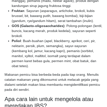
mangga), pemanis (madu, nektar agave), produk dengan
kandungan sirup jagung fruktosa tinggi.
Fruktan
: Sayuran (asparagus, artichoke, brokoli, kubis
brussel, bit, bawang putih, bawang bombai), biji-bijian
(gandum, rye/gandum hitam), serat tambahan (inulin).
GOS (Galacto-oligosaccharides)
: Polong-polongan (lentil,
buncis, kacang merah, produk kedelai), sayuran seperti
brokoli.
Poliol
: Buah-buahan (apel, blackberry, aprikot, ceri, pir,
nektarin, persik, plum, semangka), sayur-sayuran
(kembang kol, jamur, kacang kapri), pemanis (sorbitol,
manitol, xylitol, maltitol, isomalt yang terdapat dalam
permen karet bebas gula, permen mint, obat batuk, dan
obat tetes).
Makanan pemicu bisa berbeda-beda pada tiap orang. Menulis
catatan makanan yang dikonsumsi untuk melacak gejala yang
dialami setelah makan bisa membantu mengidentifikasi pemicu
pada diri sendiri.
Apa cara lain untuk mengelola atau
meredakan IBS?